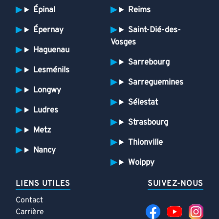
Épinal
Reims
Épernay
Saint-Dié-des-
Vosges
Haguenau
Sarrebourg
Lesménils
Sarreguemines
Longwy
Sélestat
Ludres
Strasbourg
Metz
Thionville
Nancy
Woippy
LIENS UTILES
SUIVEZ-NOUS
Contact
Carrière