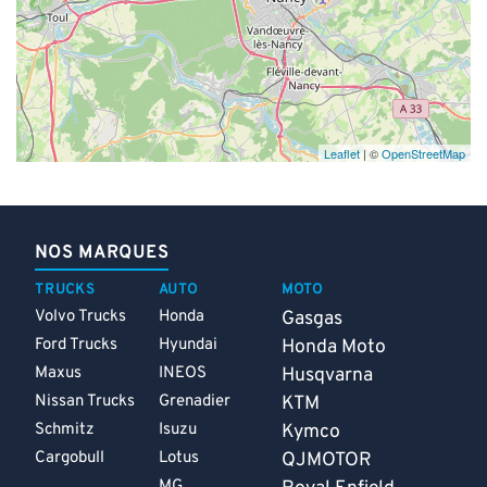
Leaflet
| ©
OpenStreetMap
NOS MARQUES
TRUCKS
AUTO
MOTO
Volvo Trucks
Honda
Gasgas
Ford Trucks
Hyundai
Honda Moto
Maxus
INEOS
Husqvarna
Nissan Trucks
Grenadier
KTM
Schmitz
Isuzu
Kymco
Cargobull
Lotus
QJMOTOR
MG