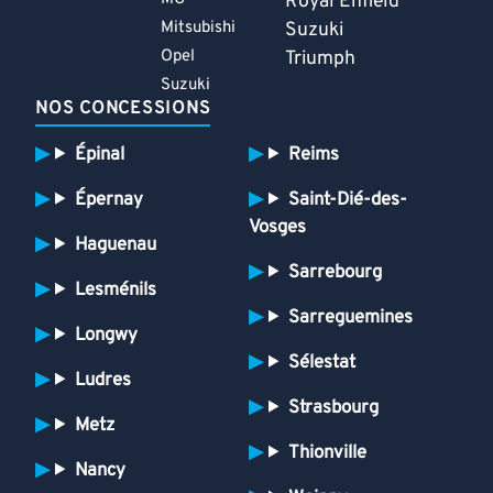
Royal Enfield
Mitsubishi
Suzuki
Opel
Triumph
Suzuki
NOS CONCESSIONS
Épinal
Reims
Épernay
Saint-Dié-des-
Vosges
Haguenau
Sarrebourg
Lesménils
Sarreguemines
Longwy
Sélestat
Ludres
Strasbourg
Metz
Thionville
Nancy